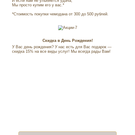
И если нам не улыбнется удача,
Мы просто купим его у вас.*
*Стоимость покупки чемодана от 300 до 500 рублей.
Скидка в День Рождения!
У Вас день рождения? У нас есть для Вас подарок —
скидка 15% на все виды услуг! Мы всегда рады Вам!
ДОСТАВКА
Мы сами приедем к вам, заберём обувь на
ремонт и доставим обратно
Стоимость доставки по Самаре составляет 350 рублей.
туда и обратно 500 рублей.
При заказе более 5 пар обуви - доставка по Самаре
БЕСПЛАТНО!