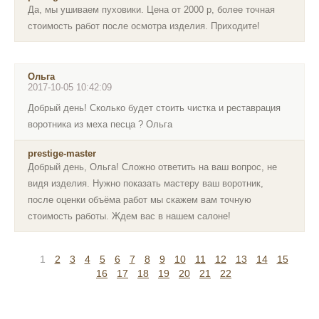
Да, мы ушиваем пуховики. Цена от 2000 р, более точная
стоимость работ после осмотра изделия. Приходите!
Ольга
2017-10-05 10:42:09
Добрый день! Сколько будет стоить чистка и реставрация
воротника из меха песца ? Ольга
prestige-master
Добрый день, Ольга! Сложно ответить на ваш вопрос, не
видя изделия. Нужно показать мастеру ваш воротник,
после оценки объёма работ мы скажем вам точную
стоимость работы. Ждем вас в нашем салоне!
1
2
3
4
5
6
7
8
9
10
11
12
13
14
15
16
17
18
19
20
21
22