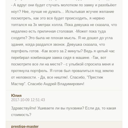
- А вдруг они будет стучать молотком по замку и разобьёют
ноут? Нее, лучше не думать... Испытывая жгучее желание
посмотреть, как это все будет происходить, я нервно
топтался на 3х метрах холла. Пока девушка не сказала, что
недалеко есть приличная столовая. -Может пока туда
сходите? Это была не плохая мысль. Я не дошел до угла
здания, когда раздался звонок. Девушка сказала, что
портфель готов. -Как всего за 2 минуты? Ведь я целый час
перебирал комбинации замка сидя в машине. -Так, вот
посмотрите все ли на месте? - с улыбкой спросила меня и
протянула портфель. Я готов был провалиться под землю
от неловкости. - Да, все ништяк!. Спасибо, "Престиж
Мастер". Спасибо Андрей Владимирович!
Юлия
2017-10-09 12:51:43
Здравствуйте! Ушиваете ли вы пуховики? Если да, то какая
стоимость?
prestige-master