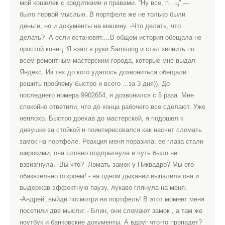
мой кошелек с кредитками и правами. “Ну все, п…ц” —
было первой мыслью. В портфеле же не только были
деньги, но и документы на машину. -Что делать, что
делать? -А если остановят....В общем история обещала не
простой конец. Я взял в руки Samsung и стал звонить по
всем ремонтным мастерским города, которые мне выдал
Яндекс. Из тех до кого удалось дозвониться обещали
решить проблему быстро и всего ...за 3 дня)). До
последнего номера 9902654, я дозвонился с 5 раза. Мне
спокойно ответили, что до конца рабочего все сделают. Уже
неплохо. Быстро доехав до мастерской, я подошел к
девушке за стойкой и поинтересовался как насчет сломать
замок на портфеле. Реакция меня поразила: ее глаза стали
широкими, она словно подпрыгнула и чуть было не
взвизгнула. -Вы что? -Ломать замок у Пиквадро? Мы его
обязательно откроем! - на одном дыхании выпалила она и
выдержав эффектную паузу, лукаво глянула на меня.
-Андрей, выйди посмотри на портфель! В этот момент меня
посетили две мысли: - Блин, они сломают замок , а там же
ноутбук и банковские документы. А вдруг что-то пропадет?