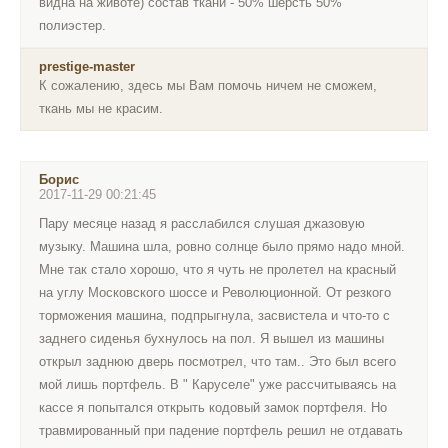
видна на животе) состав ткани - 50% шерсть 50%
полиэстер.
prestige-master
К сожалению, здесь мы Вам помочь ничем не сможем,
ткань мы не красим.
Борис
2017-11-29 00:21:45
Пару месяце назад я расслабился слушая джазовую
музыку. Машина шла, ровно солнце было прямо надо мной.
Мне так стало хорошо, что я чуть не пролетел на красный
на углу Московского шоссе и Революционной. От резкого
торможения машина, подпрыгнула, засвистела и что-то с
заднего сиденья бухнулось на пол. Я вышел из машины
открыл заднюю дверь посмотрел, что там.. Это был всего
мой лишь портфель. В " Каруселе" уже рассчитываясь на
кассе я попытался открыть кодовый замок портфеля. Но
травмированный при падение портфель решил не отдавать