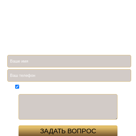
ЗАДАЙТЕ ИНТЕРЕСУЮЩИЙ ВОПРОС
Ввиду большой загрузки специалистов, мы не всегда быстро
отвечаем на ваши вопросы. Если вам необходимо
оперативно получить ответ, вы всегда можете задать его по
телефону 8927 260 26 54. Ни один вопрос не останется без
ответа!
Согласен(на) на обработку
персональных данных