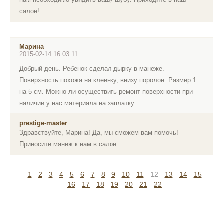
салон!
Марина
2015-02-14 16:03:11
Добрый день. Ребенок сделал дырку в манеже.
Поверхность похожа на клеенку, внизу поролон. Размер 1
на 5 см. Можно ли осуществить ремонт поверхности при
наличии у нас материала на заплатку.
prestige-master
Здравствуйте, Марина! Да, мы сможем вам помочь!
Приносите манеж к нам в салон.
1
2
3
4
5
6
7
8
9
10
11
12
13
14
15
16
17
18
19
20
21
22