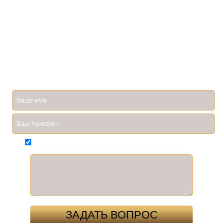
ЗАДАЙТЕ ИНТЕРЕСУЮЩИЙ ВОПРОС
Ввиду большой загрузки специалистов, мы не всегда быстро
отвечаем на ваши вопросы. Если вам необходимо
оперативно получить ответ, вы всегда можете задать его по
телефону 8927 260 26 54. Ни один вопрос не останется без
ответа!
Согласен(на) на обработку
персональных данных