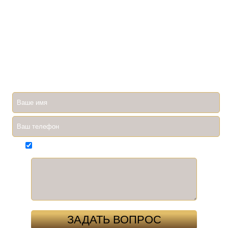
ЗАДАЙТЕ ИНТЕРЕСУЮЩИЙ ВОПРОС
Ввиду большой загрузки специалистов, мы не всегда быстро
отвечаем на ваши вопросы. Если вам необходимо
оперативно получить ответ, вы всегда можете задать его по
телефону 8927 260 26 54. Ни один вопрос не останется без
ответа!
Согласен(на) на обработку
персональных данных