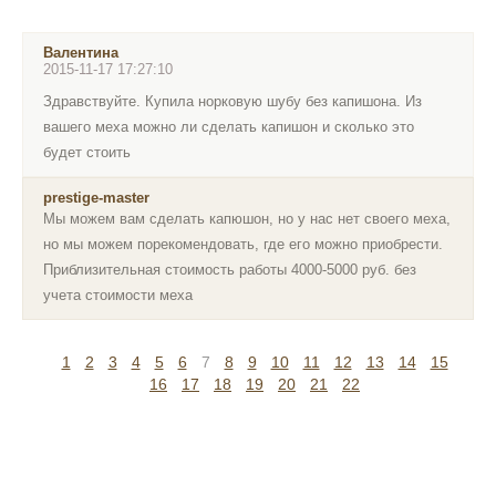
Валентина
2015-11-17 17:27:10
Здравствуйте. Купила норковую шубу без капишона. Из
вашего меха можно ли сделать капишон и сколько это
будет стоить
prestige-master
Мы можем вам сделать капюшон, но у нас нет своего меха,
но мы можем порекомендовать, где его можно приобрести.
Приблизительная стоимость работы 4000-5000 руб. без
учета стоимости меха
1
2
3
4
5
6
7
8
9
10
11
12
13
14
15
16
17
18
19
20
21
22